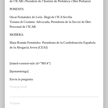
de l’ICAB i President de l’Institut de Probàtica i Dret Probatori
PONENTS:
Oscar Fernández de León. Degà de l’ICA Sevilla
Tiziana di Ciommo. Advocada, Presidenta de la Secció de Dret
Processal de l’ICAB.
MODERA:
Maia Román Fernández. Presidenta de la Confederación Española
de la Abogacía Joven (CEAJ)
[timed-content-rule id=”9814″]
[bpstarratings]
Envia la pregunta:
Nom(opcional)
Pregunta